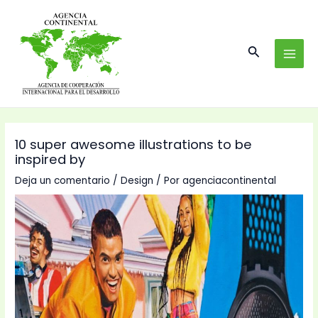
Ir
Navegación
MAI
al
de
MEN
contenido
entradas
Buscar
10 super awesome illustrations to be
inspired by
Deja un comentario
/
Design
/ Por
agenciacontinental