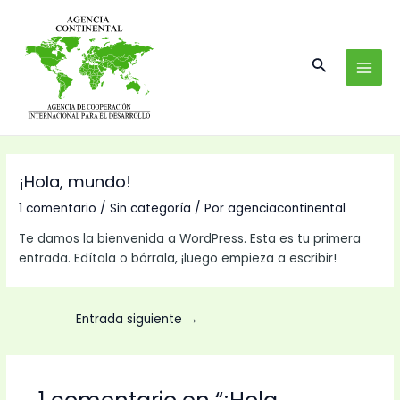
Ir
Navegación
MAI
al
de
MEN
contenido
entradas
Buscar
¡Hola, mundo!
1 comentario
/
Sin categoría
/ Por
agenciacontinental
Te damos la bienvenida a WordPress. Esta es tu primera
entrada. Edítala o bórrala, ¡luego empieza a escribir!
Entrada siguiente
→